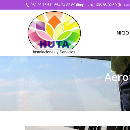
961 93 16 51
-
654 74 82 89 (limpieza)
-
605 85 02 59 (fontan
INICIO
INICIO
Aero