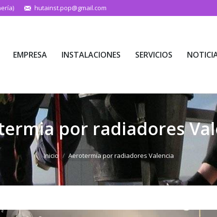
ería)
hutainst.pop@gmail.com
EMPRESA
INSTALACIONES
SERVICIOS
NOTICI
EMPRESA
INSTALACIONES
SERVICIOS
NOTICI
termia por radiadores Val
Estás aquí:
Inicio
Aerotermia por radiadores Valencia