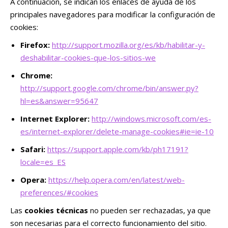
A continuación, se indican los enlaces de ayuda de los
principales navegadores para modificar la configuración de
cookies:
Firefox:
http://support.mozilla.org/es/kb/habilitar-y-
deshabilitar-cookies-que-los-sitios-we
Chrome:
http://support.google.com/chrome/bin/answer.py?
hl=es&answer=95647
Internet Explorer:
http://windows.microsoft.com/es-
es/internet-explorer/delete-manage-cookies#ie=ie-10
Safari:
https://support.apple.com/kb/ph17191?
locale=es_ES
Opera:
https://help.opera.com/en/latest/web-
preferences/#cookies
Las
cookies técnicas
no pueden ser rechazadas, ya que
son necesarias para el correcto funcionamiento del sitio.