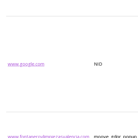
www.google.com
NID
www.fontaneroylimpiezasvalencia.com
moove_gdpr_popup