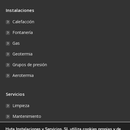
Instalaciones
Calefacción
Fontanería
Gas
Geotermia
Grupos de presión
Aerotermia
Servicios
Limpieza
Mantenimiento
Reparaciones
Huta Instalaciones y Servicios, SL utiliza cookies propias y de