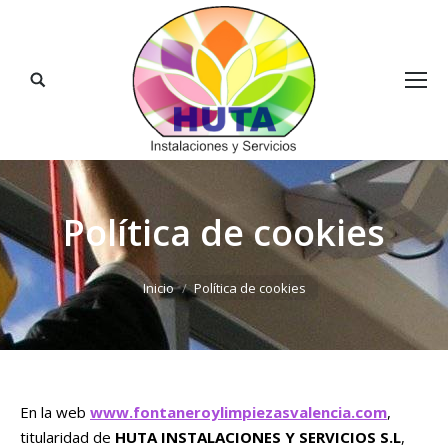
Buscar:
Política de cookies
Estás aquí:
Inicio
Política de cookies
En la web
www.fontaneroylimpiezasvalencia.com
,
titularidad de
HUTA INSTALACIONES Y SERVICIOS S.L
,