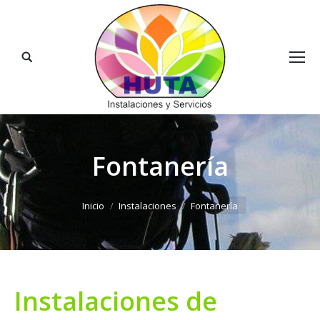
Buscar:
Fontanería
Estás aquí:
Inicio
Instalaciones
Fontanería
Instalaciones de