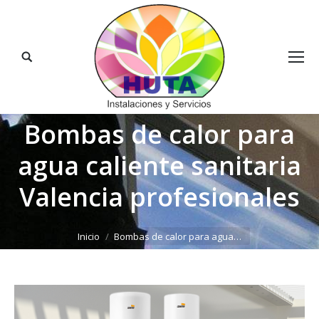
Buscar:
Bombas de calor para
agua caliente sanitaria
Valencia profesionales
Estás aquí:
Inicio
Bombas de calor para agua…