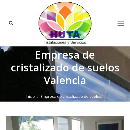
Buscar:
Empresa de
cristalizado de suelos
Valencia
Estás aquí:
Inicio
Empresa de cristalizado de suelos…