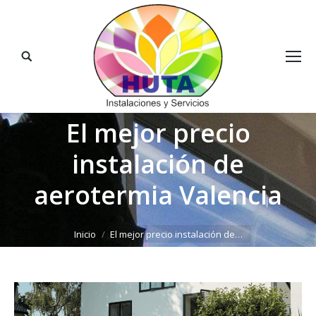
Buscar:
El mejor precio
instalación de
aerotermia Valencia
Estás aquí:
Inicio
El mejor precio instalación de…