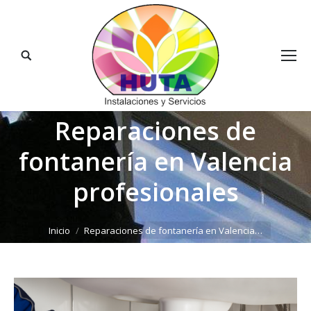
Buscar:
Reparaciones de
fontanería en Valencia
profesionales
Estás aquí:
Inicio
Reparaciones de fontanería en Valencia…