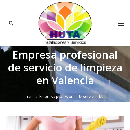
Buscar:
Empresa profesional
de servicio de limpieza
en Valencia
Estás aquí:
Inicio
Empresa profesional de servicio de…