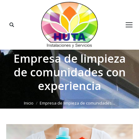
Buscar:
Empresa de limpieza
de comunidades con
experiencia
Estás aquí:
Inicio
Empresa de limpieza de comunidades…