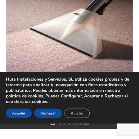
Huta Instalaciones y Servicios, SL utiliza cookies propias y de
terceros para analizar tu navegación con fines estadísticos y
Servicios de limpieza de tapicerías en Valencia
publicitarios. Puedes obtener más información en nuestra
política de cookies
. Puedes Configurar, Aceptar o Rechazar el
uso de estas cookies.
Aceptar
Rechazar
Ajustes
Creado por Tandem Marketing Digital
Información legal