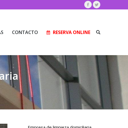
Facebook
Twitter
AS
CONTACTO
RESERVA ONLINE
Buscar:
AS
CONTACTO
RESERVA ONLINE
Buscar:
aria
Empresa de limpieza domiciliaria