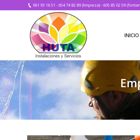
961 93 16 51
-
654 74 82 89 (limpieza)
-
605 85 02 59 (fontan
INICIO
INICIO
Emp