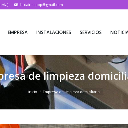
ería)
hutainst.pop@gmail.com
EMPRESA
INSTALACIONES
SERVICIOS
NOTICI
EMPRESA
INSTALACIONES
SERVICIOS
NOTICI
resa de limpieza domicili
Estás aquí:
Inicio
Empresa de limpieza domiciliaria