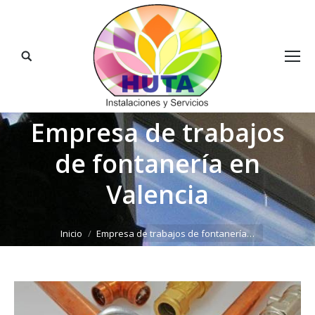
Buscar:
Empresa de trabajos
de fontanería en
Valencia
Estás aquí:
Inicio
Empresa de trabajos de fontanería…