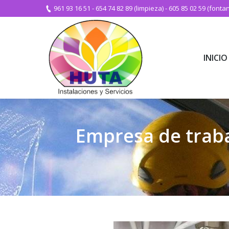
961 93 16 51
-
654 74 82 89 (limpieza)
-
605 85 02 59 (fontan
INICIO
INICIO
Empresa de traba