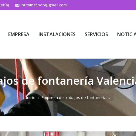
ería)
hutainst.pop@gmail.com
EMPRESA
INSTALACIONES
SERVICIOS
NOTICI
EMPRESA
INSTALACIONES
SERVICIOS
NOTICI
jos de fontanería Valenci
Estás aquí:
Inicio
Empresa de trabajos de fontanería…