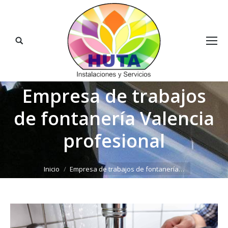
Buscar:
Empresa de trabajos
de fontanería Valencia
profesional
Estás aquí:
Inicio
Empresa de trabajos de fontanería…