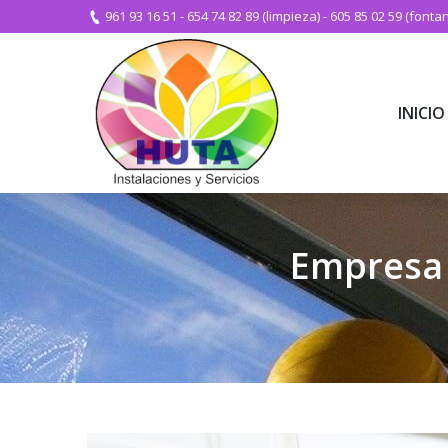
961 93 16 51
-
654 74 82 89 (limpieza)
-
605 85 02 59 (fontan
INICIO
INICIO
Empresa 