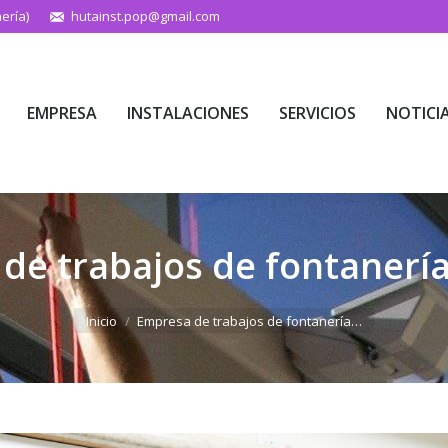
ería)
hutainst.pop@gmail.com
EMPRESA
INSTALACIONES
SERVICIOS
NOTICI
EMPRESA
INSTALACIONES
SERVICIOS
NOTICI
de trabajos de fontanería
Estás aquí:
Inicio
Empresa de trabajos de fontanería…