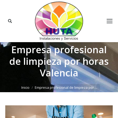
Buscar:
Empresa profesional
de limpieza por horas
Valencia
Estás aquí:
Inicio
Empresa profesional de limpieza por…