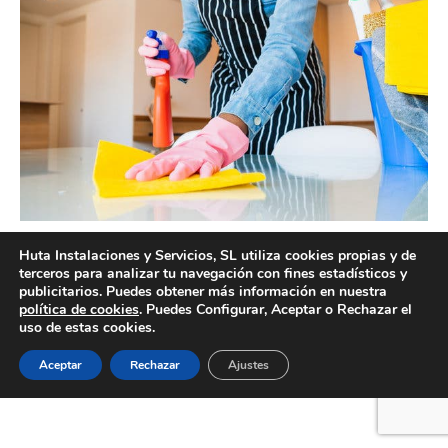
Empresa profesional de limpieza por horas Valencia
Huta Instalaciones y Servicios, SL utiliza cookies propias y de
terceros para analizar tu navegación con fines estadísticos y
publicitarios. Puedes obtener más información en nuestra
política de cookies
. Puedes Configurar, Aceptar o Rechazar el
uso de estas cookies.
Creado por Tandem Marketing Digital
Información legal
Aceptar
Rechazar
Ajustes