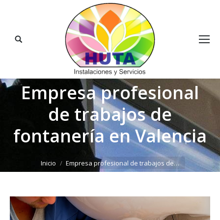
Buscar:
Empresa profesional
de trabajos de
fontanería en Valencia
Estás aquí:
Inicio
Empresa profesional de trabajos de…