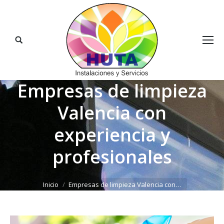
Buscar:
Empresas de limpieza
Valencia con
experiencia y
profesionales
Estás aquí:
Inicio
Empresas de limpieza Valencia con…