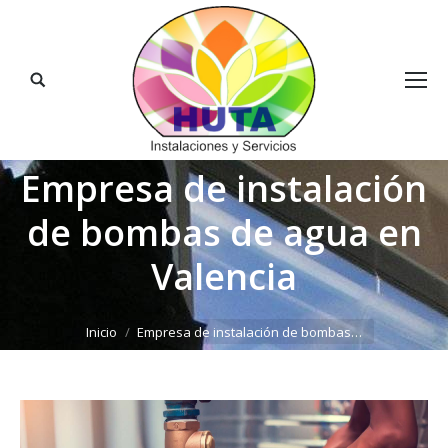
Buscar:
Empresa de instalación
de bombas de agua en
Valencia
Estás aquí:
Inicio
Empresa de instalación de bombas…