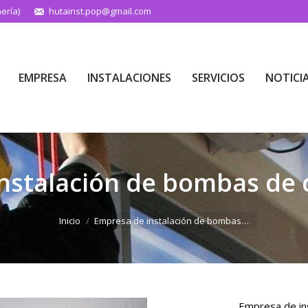
ería)
hutainst.pop@gmail.com
EMPRESA
INSTALACIONES
SERVICIOS
NOTICI
EMPRESA
INSTALACIONES
SERVICIOS
NOTICI
nstalación de bombas de c
Estás aquí:
Inicio
Empresa de instalación de bombas…
Empresa de ins