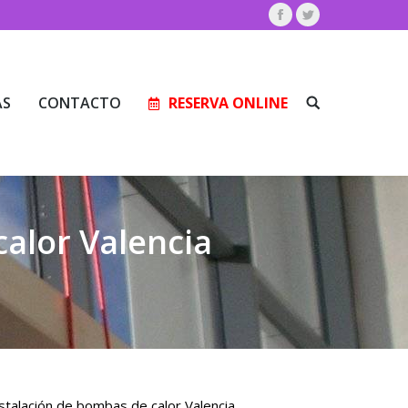
Facebook
Twitter
AS
CONTACTO
RESERVA ONLINE
Buscar:
AS
CONTACTO
RESERVA ONLINE
Buscar:
alor Valencia
talación de bombas de calor Valencia