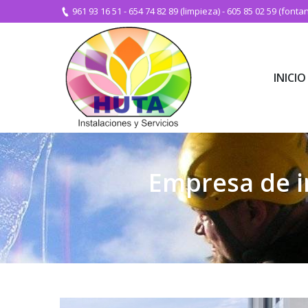
961 93 16 51
-
654 74 82 89 (limpieza)
-
605 85 02 59 (fontan
INICIO
INICIO
Empresa de i