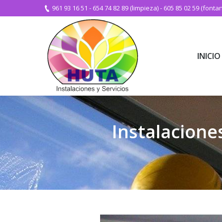
961 93 16 51
-
654 74 82 89 (limpieza)
-
605 85 02 59 (fontan
INICIO
INICIO
Instalacione