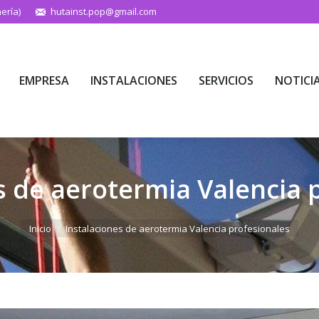
ería)
hutainst.pop@gmail.com
EMPRESA
INSTALACIONES
SERVICIOS
NOTICI
EMPRESA
INSTALACIONES
SERVICIOS
NOTICI
s de aerotermia Valencia 
Estás aquí:
Inicio
Instalaciones de aerotermia Valencia profesionales