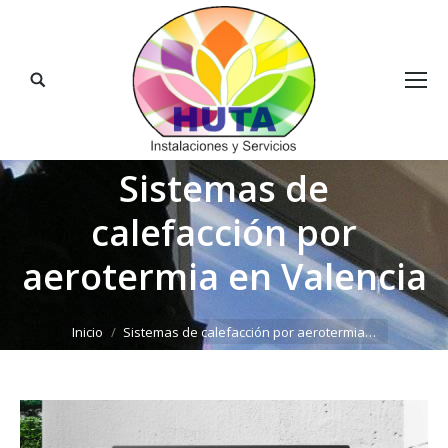
Buscar:
Sistemas de
calefacción por
aerotermia en Valencia
Estás aquí:
Inicio
Sistemas de calefacción por aerotermia…