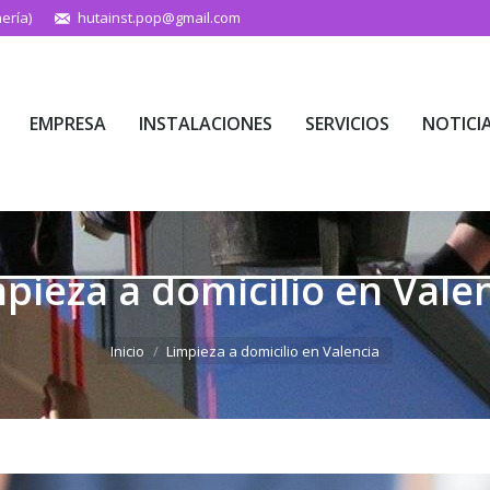
ería)
hutainst.pop@gmail.com
EMPRESA
INSTALACIONES
SERVICIOS
NOTICI
EMPRESA
INSTALACIONES
SERVICIOS
NOTICI
pieza a domicilio en Vale
Estás aquí:
Inicio
Limpieza a domicilio en Valencia