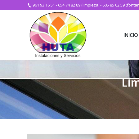
961 93 16 51
-
654 74 82 89 (limpieza)
-
605 85 02 59 (fontan
INICIO
INICIO
Lim