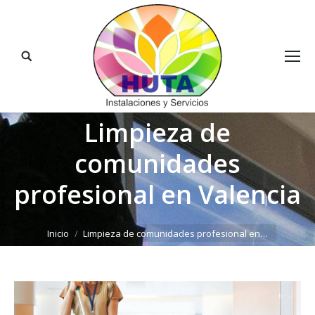
Buscar:
Limpieza de
comunidades
profesional en Valencia
Estás aquí:
Inicio
Limpieza de comunidades profesional en…