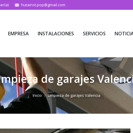
ería)
hutainst.pop@gmail.com
EMPRESA
INSTALACIONES
SERVICIOS
NOTICI
EMPRESA
INSTALACIONES
SERVICIOS
NOTICI
impieza de garajes Valenc
Estás aquí:
Inicio
Limpieza de garajes Valencia