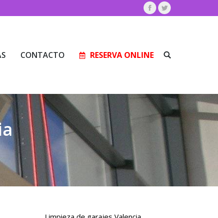
Facebook
Twitter
AS
CONTACTO
RESERVA ONLINE
Buscar:
AS
CONTACTO
RESERVA ONLINE
Buscar:
ia
Limpieza de garajes Valencia