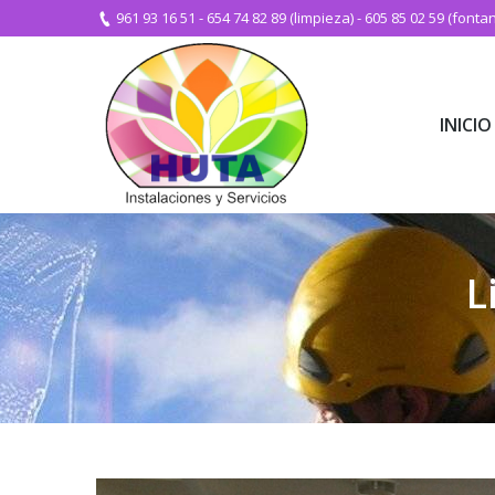
961 93 16 51
-
654 74 82 89 (limpieza)
-
605 85 02 59 (fontan
INICIO
INICIO
L