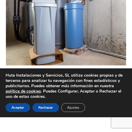
Empresa de instalación de descalcificadores en Valencia
Huta Instalaciones y Servicios, SL utiliza cookies propias y de
terceros para analizar tu navegación con fines estadísticos y
publicitarios. Puedes obtener más información en nuestra
política de cookies
. Puedes Configurar, Aceptar o Rechazar el
uso de estas cookies.
Creado por Tandem Marketing Digital
Información legal
Aceptar
Rechazar
Ajustes