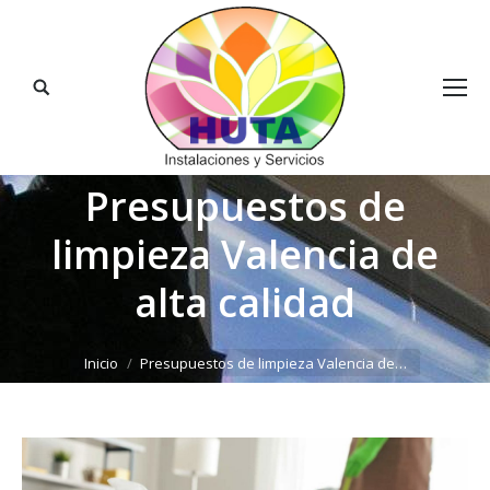
Buscar:
Presupuestos de
limpieza Valencia de
alta calidad
Estás aquí:
Inicio
Presupuestos de limpieza Valencia de…