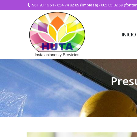
961 93 16 51
-
654 74 82 89 (limpieza)
-
605 85 02 59 (fontan
INICIO
INICIO
Pres