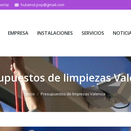
ería)
hutainst.pop@gmail.com
EMPRESA
INSTALACIONES
SERVICIOS
NOTICI
EMPRESA
INSTALACIONES
SERVICIOS
NOTICI
upuestos de limpiezas Val
Estás aquí:
Inicio
Presupuestos de limpiezas Valencia