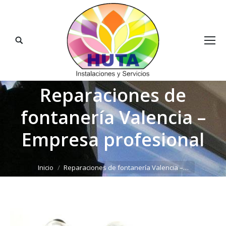
Buscar:
Reparaciones de
fontanería Valencia –
Empresa profesional
Estás aquí:
Inicio
Reparaciones de fontanería Valencia –…