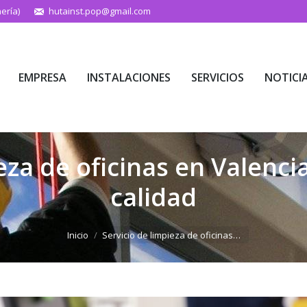
ería)
hutainst.pop@gmail.com
EMPRESA
INSTALACIONES
SERVICIOS
NOTICI
EMPRESA
INSTALACIONES
SERVICIOS
NOTICI
eza de oficinas en Valenci
calidad
Estás aquí:
Inicio
Servicio de limpieza de oficinas…