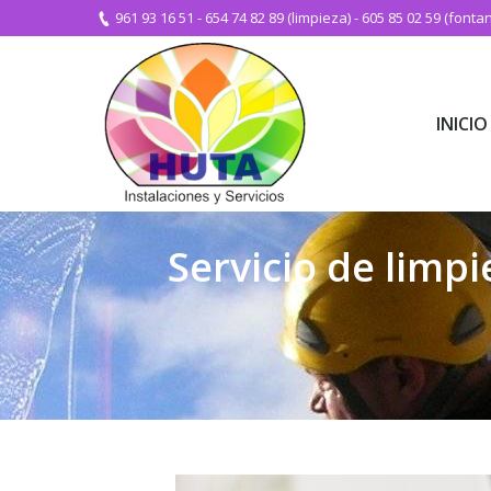
961 93 16 51
-
654 74 82 89 (limpieza)
-
605 85 02 59 (fontan
INICIO
INICIO
Servicio de limpi