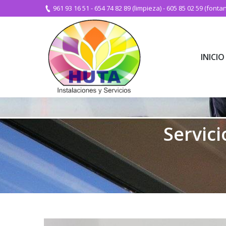
961 93 16 51
-
654 74 82 89 (limpieza)
-
605 85 02 59 (fontan
INICIO
INICIO
Servici