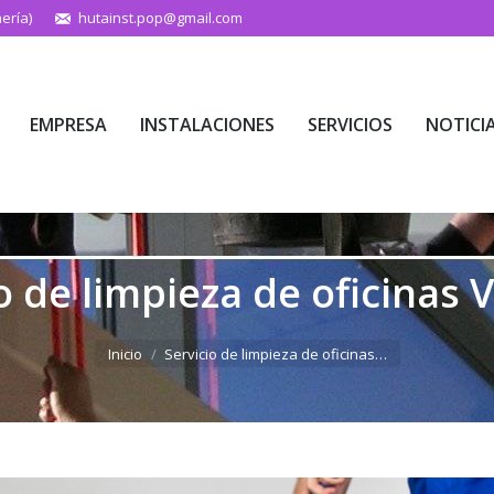
ería)
hutainst.pop@gmail.com
EMPRESA
INSTALACIONES
SERVICIOS
NOTICI
EMPRESA
INSTALACIONES
SERVICIOS
NOTICI
o de limpieza de oficinas 
Estás aquí:
Inicio
Servicio de limpieza de oficinas…