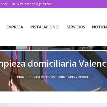
ería)
hutainst.pop@gmail.com
EMPRESA
INSTALACIONES
SERVICIOS
NOTICI
EMPRESA
INSTALACIONES
SERVICIOS
NOTICI
impieza domiciliaria Valenc
Estás aquí:
Inicio
Servicio de limpieza domiciliaria Valencia…