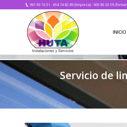
961 93 16 51
-
654 74 82 89 (limpieza)
-
605 85 02 59 (fontan
INICIO
INICIO
Servicio de l