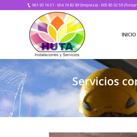
961 93 16 51
-
654 74 82 89 (limpieza)
-
605 85 02 59 (fontan
INICIO
INICIO
Servicios c