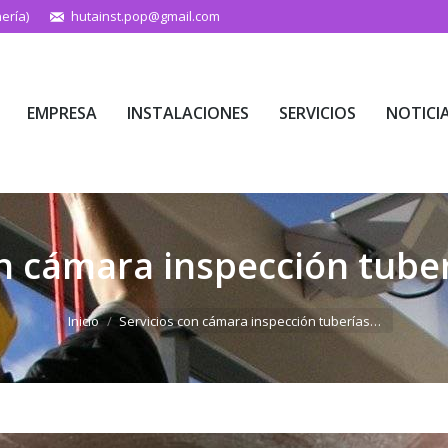
ería)
hutainst.pop@gmail.com
EMPRESA
INSTALACIONES
SERVICIOS
NOTICI
EMPRESA
INSTALACIONES
SERVICIOS
NOTICI
on cámara inspección tuber
Estás aquí:
Inicio
Servicios con cámara inspección tuberías…