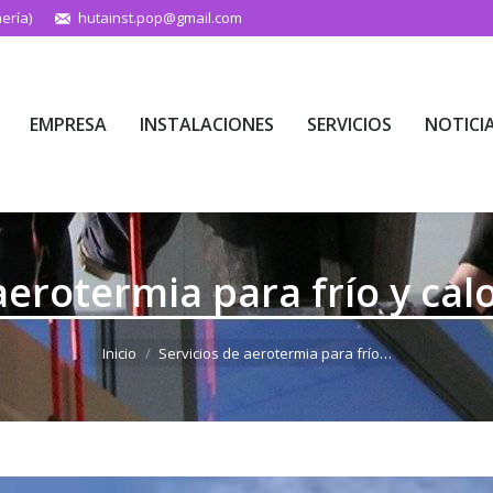
ería)
hutainst.pop@gmail.com
EMPRESA
INSTALACIONES
SERVICIOS
NOTICI
EMPRESA
INSTALACIONES
SERVICIOS
NOTICI
aerotermia para frío y cal
Estás aquí:
Inicio
Servicios de aerotermia para frío…