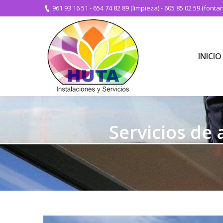
961 93 16 51
-
654 74 82 89 (limpieza)
-
605 85 02 59 (fontan
INICIO
INICIO
Servicios de 