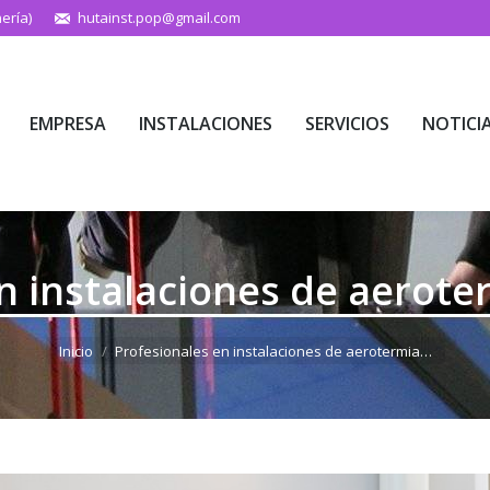
ería)
hutainst.pop@gmail.com
EMPRESA
INSTALACIONES
SERVICIOS
NOTICI
EMPRESA
INSTALACIONES
SERVICIOS
NOTICI
n instalaciones de aerote
Estás aquí:
Inicio
Profesionales en instalaciones de aerotermia…