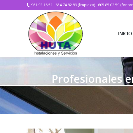
961 93 16 51
-
654 74 82 89 (limpieza)
-
605 85 02 59 (fontan
INICIO
INICIO
Profesionales e