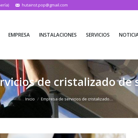
ería)
hutainst.pop@gmail.com
EMPRESA
INSTALACIONES
SERVICIOS
NOTICI
EMPRESA
INSTALACIONES
SERVICIOS
NOTICI
vicios de cristalizado de 
Estás aquí:
Inicio
Empresa de servicios de cristalizado…