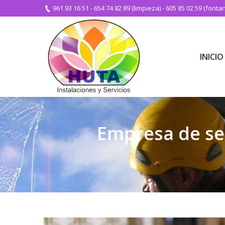
961 93 16 51
-
654 74 82 89 (limpieza)
-
605 85 02 59 (fontan
INICIO
INICIO
Empresa de ser