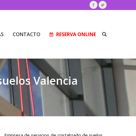
Facebook
Twitter
AS
CONTACTO
RESERVA ONLINE
Buscar:
AS
CONTACTO
RESERVA ONLINE
Buscar:
suelos Valencia
Empresa de servicios de cristalizado de suelos