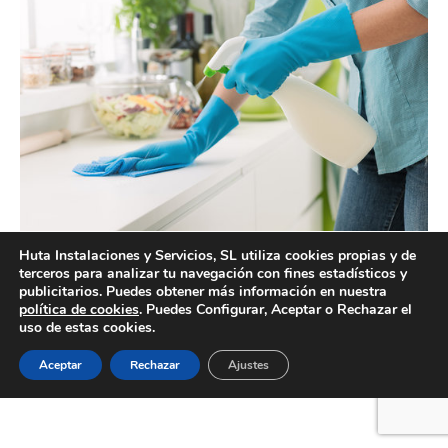
Huta Instalaciones y Servicios, SL utiliza cookies propias y de
Servicios de limpieza domiciliaria Valencia profesionales
terceros para analizar tu navegación con fines estadísticos y
publicitarios. Puedes obtener más información en nuestra
política de cookies
. Puedes Configurar, Aceptar o Rechazar el
uso de estas cookies.
Creado por Tandem Marketing Digital
Aceptar
Rechazar
Ajustes
Información legal