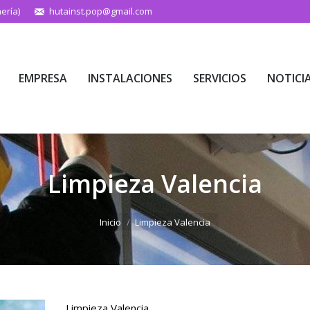
ería)
hutainst.pop@gmail.com
EMPRESA
INSTALACIONES
SERVICIOS
NOTICI
EMPRESA
INSTALACIONES
SERVICIOS
NOTICI
Limpieza Valencia
Estás aquí:
Inicio
Limpieza Valencia
Limpieza Valencia