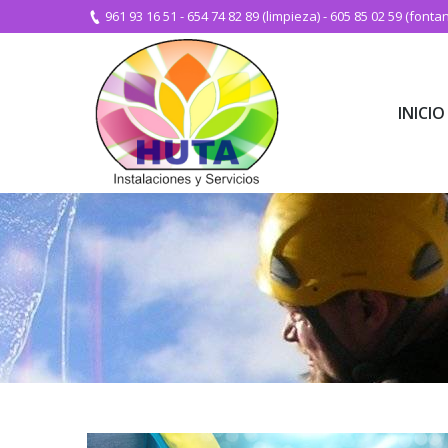
961 93 16 51
-
654 74 82 89 (limpieza)
-
605 85 02 59 (fontan
INICIO
INICIO