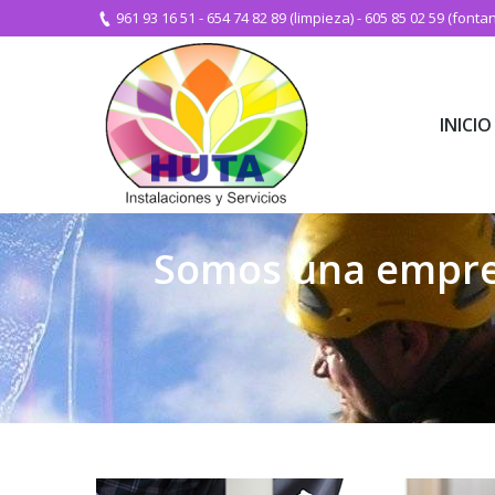
961 93 16 51
-
654 74 82 89 (limpieza)
-
605 85 02 59 (fontan
INICIO
INICIO
Somos una empres