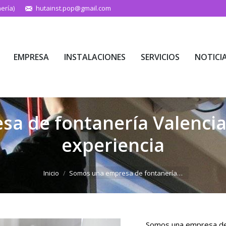
ería)
hutainst.pop@gmail.com
EMPRESA
INSTALACIONES
SERVICIOS
NOTICI
EMPRESA
INSTALACIONES
SERVICIOS
NOTICI
a de fontanería Valencia 
experiencia
Estás aquí:
Inicio
Somos una empresa de fontanería…
Somos una empresa de f