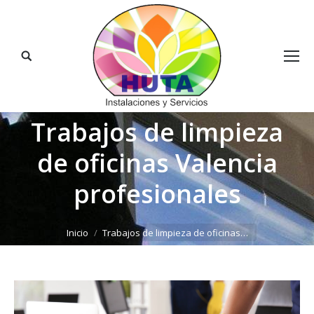
Buscar:
Trabajos de limpieza
de oficinas Valencia
profesionales
Estás aquí:
Inicio
Trabajos de limpieza de oficinas…