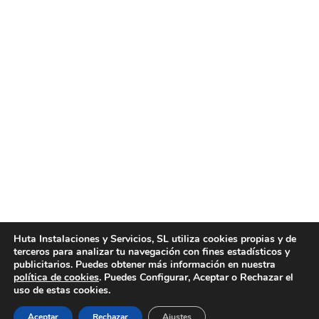
Empresa profesional de limpieza de
parkings en Valencia
Noticias
Por
huta
junio 2, 2026
Higiene y seguridad: Empresa profesional de
limpieza de parkings en Valencia Mantener un
garaje en condiciones óptimas no es solo una
cuestión de estética, sino un factor crítico para la
seguridad y la salud de sus usuarios. En Huta
Instalaciones y Servicios, nos hemos consolidado
como la empresa profesional de limpieza de
parkings en Valencia…
Huta Instalaciones y Servicios, SL utiliza cookies propias y de
terceros para analizar tu navegación con fines estadísticos y
publicitarios. Puedes obtener más información en nuestra
política de cookies
. Puedes Configurar, Aceptar o Rechazar el
1
2
3
4
5
…
34
uso de estas cookies.
Aceptar
Rechazar
Ajustes