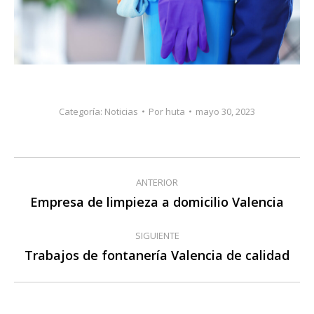
Categoría:
Noticias
Por
huta
mayo 30, 2023
Navegación
ANTERIOR
entre
Empresa de limpieza a domicilio Valencia
Publicación
anterior:
publicaciones
SIGUIENTE
Trabajos de fontanería Valencia de calidad
Publicación
siguiente: