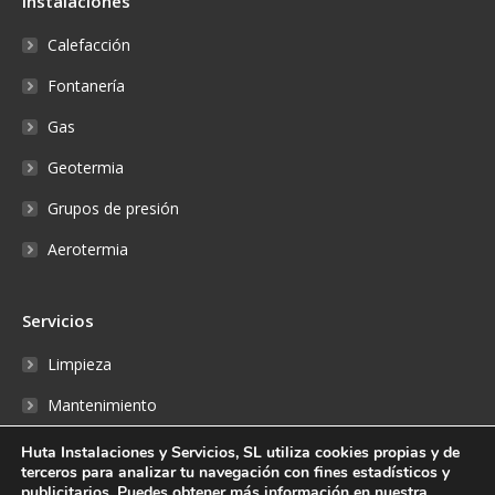
Instalaciones
Calefacción
Fontanería
Gas
Geotermia
Grupos de presión
Aerotermia
Servicios
Limpieza
Mantenimiento
Reparaciones
Huta Instalaciones y Servicios, SL utiliza cookies propias y de
terceros para analizar tu navegación con fines estadísticos y
Fontanería
publicitarios. Puedes obtener más información en nuestra