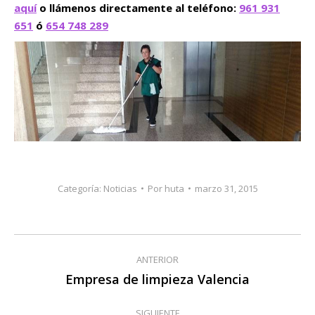
aquí
o llámenos directamente al teléfono:
961 931
651
ó
654 748 289
Categoría:
Noticias
Por
huta
marzo 31, 2015
Navegación
ANTERIOR
entre
Empresa de limpieza Valencia
Publicación
anterior:
publicaciones
SIGUIENTE