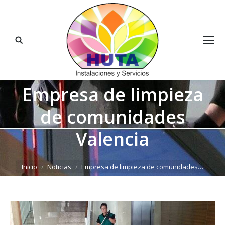
Buscar:
Empresa de limpieza
de comunidades
Valencia
Estás aquí:
Inicio
Noticias
Empresa de limpieza de comunidades…