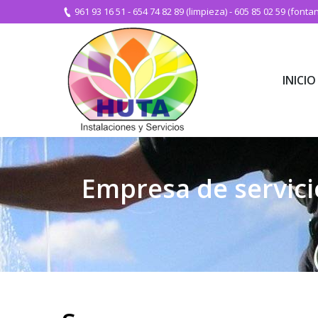
961 93 16 51
-
654 74 82 89 (limpieza)
-
605 85 02 59 (fontan
INICIO
INICIO
Empresa de servici