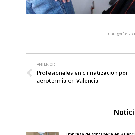
Categoría:
Noti
Navegación
ANTERIOR
entre
Profesionales en climatización por
Publicación
aerotermia en Valencia
publicaciones
anterior:
Notici
Empresa de fontanería en Valenci