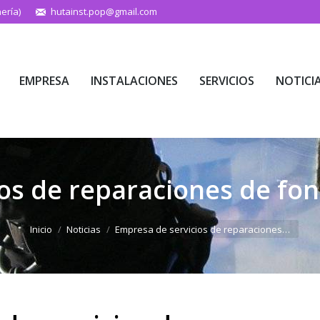
ería)
hutainst.pop@gmail.com
EMPRESA
INSTALACIONES
SERVICIOS
NOTICI
EMPRESA
INSTALACIONES
SERVICIOS
NOTICI
os de reparaciones de fon
Estás aquí:
Inicio
Noticias
Empresa de servicios de reparaciones…