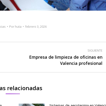
cias
Por
huta
febrero 3, 2026
SIGUIENTE
Empresa de limpieza de oficinas en
Publicación
Valencia profesional
siguiente:
as relacionadas
a
Sistemas de aerotermia en Valenci