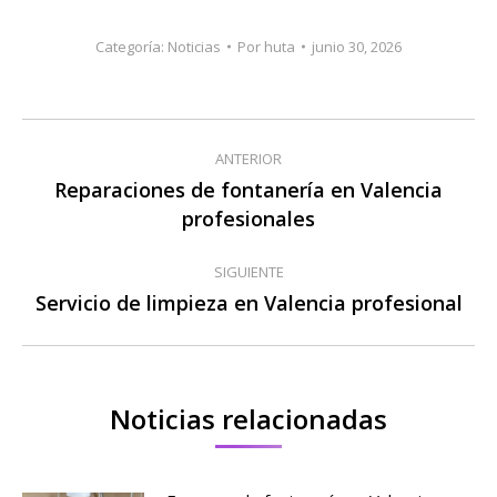
Categoría:
Noticias
Por
huta
junio 30, 2026
Navegación
ANTERIOR
entre
Reparaciones de fontanería en Valencia
Publicación
profesionales
publicaciones
anterior:
SIGUIENTE
Servicio de limpieza en Valencia profesional
Publicación
siguiente:
Noticias relacionadas