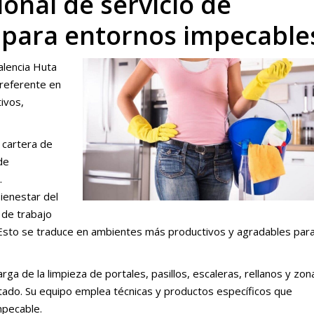
onal de servicio de
a para entornos impecable
alencia Huta
 referente en
tivos,
 cartera de
de
.
bienestar del
 de trabajo
 Esto se traduce en ambientes más productivos y agradables par
a de la limpieza de portales, pasillos, escaleras, rellanos y zon
tado. Su equipo emplea técnicas y productos específicos que
mpecable.