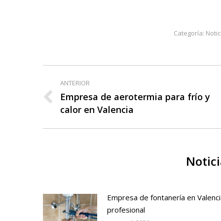
Categoría:
Notic
Navegación
ANTERIOR
entre
Empresa de aerotermia para frío y
Publicación
calor en Valencia
publicaciones
anterior:
Notici
Empresa de fontanería en Valenci
profesional