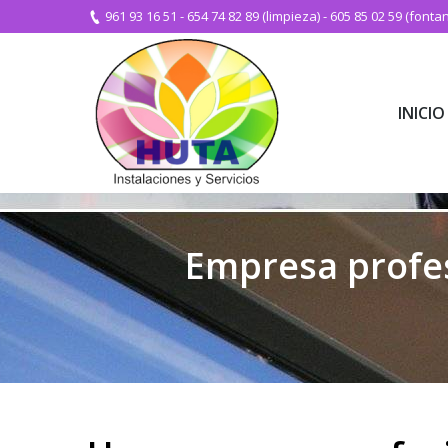
961 93 16 51
-
654 74 82 89 (limpieza)
-
605 85 02 59 (fontan
INICIO
INICIO
Empresa profes