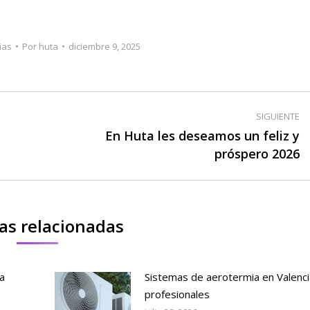
ias
Por
huta
diciembre 9, 2025
SIGUIENTE
En Huta les deseamos un feliz y
Publicación
próspero 2026
siguiente:
as relacionadas
a
Sistemas de aerotermia en Valenci
profesionales