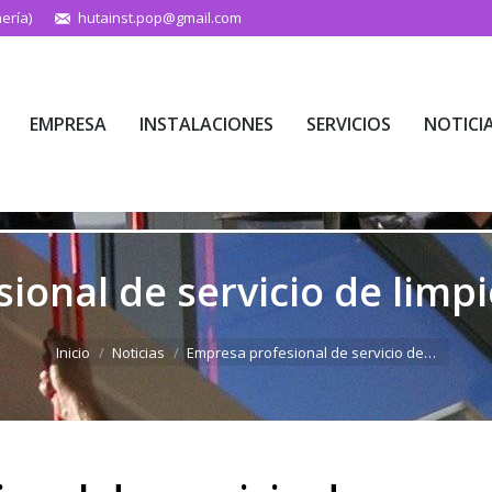
ería)
hutainst.pop@gmail.com
EMPRESA
INSTALACIONES
SERVICIOS
NOTICI
EMPRESA
INSTALACIONES
SERVICIOS
NOTICI
ional de servicio de limpi
Estás aquí:
Inicio
Noticias
Empresa profesional de servicio de…