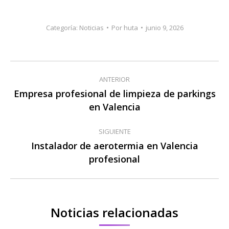
Categoría:
Noticias
Por
huta
junio 9, 2026
Navegación
ANTERIOR
entre
Empresa profesional de limpieza de parkings
Publicación
en Valencia
publicaciones
anterior:
SIGUIENTE
Instalador de aerotermia en Valencia
Publicación
profesional
siguiente:
Noticias relacionadas