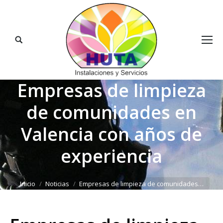
Buscar:
Empresas de limpieza
de comunidades en
Valencia con años de
experiencia
Estás aquí:
Inicio
Noticias
Empresas de limpieza de comunidades…