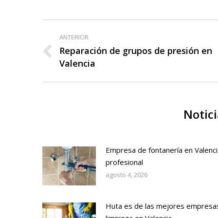
Navegación
ANTERIOR
entre
Reparación de grupos de presión en
Publicación
Valencia
publicaciones
anterior:
Notici
Empresa de fontanería en Valenci
profesional
agosto 4, 2026
Huta es de las mejores empresa