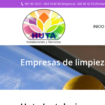
961 93 16 51
-
654 74 82 89 (limpieza)
-
605 85 02 59 (fontan
INICIO
INICIO
Empresas de limpiez