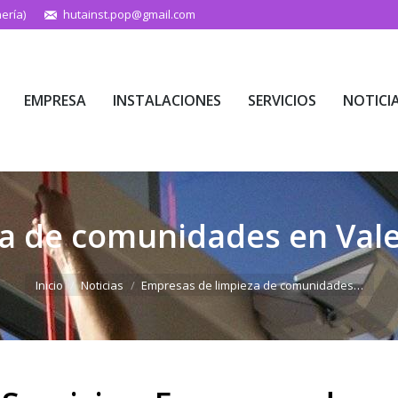
ería)
hutainst.pop@gmail.com
EMPRESA
INSTALACIONES
SERVICIOS
NOTICI
EMPRESA
INSTALACIONES
SERVICIOS
NOTICI
a de comunidades en Vale
Estás aquí:
Inicio
Noticias
Empresas de limpieza de comunidades…