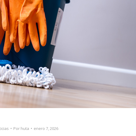
icias
Por
huta
enero 7, 2026