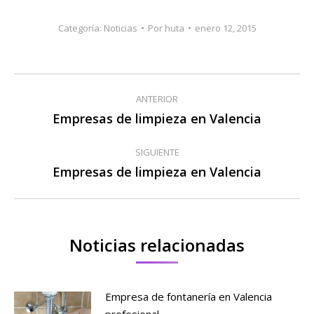
Categoría:
Noticias
Por
huta
enero 12, 2015
Navegación
ANTERIOR
entre
Empresas de limpieza en Valencia
Publicación
anterior:
publicaciones
SIGUIENTE
Empresas de limpieza en Valencia
Publicación
siguiente:
Noticias relacionadas
Empresa de fontanería en Valencia